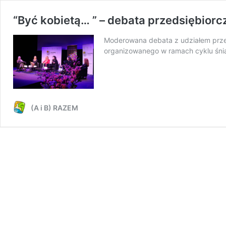
“Być kobietą… ” – debata przedsiębior
Moderowana debata z udziałem przed
organizowanego w ramach cyklu śni
(A i B) RAZEM