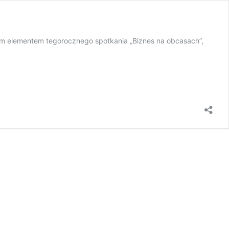
nym elementem tegorocznego spotkania „Biznes na obcasach”,
…
biorczych
a
wego