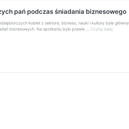
czych pań podczas śniadania biznesowego
siębiorczych kobiet z sektora, biznesu, nauki i kultury była głów
“Być
adań biznesowych. Na spotkaniu było prawie …
Czytaj dalej
kobietą
”
–
debata
przedsię
pań
podczas
śniadani
bizneso