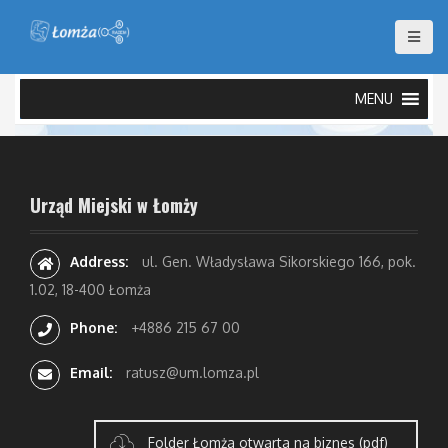
S
k
i
p
t
MENU
o
c
o
n
t
Urząd Miejski w Łomży
e
n
Address:
ul. Gen. Władysława Sikorskiego 166, pok.
t
1.02, 18-400 Łomża
Phone:
+4886 215 67 00
Email:
ratusz@um.lomza.pl
Folder Łomża otwarta na biznes (pdf)