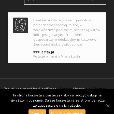
Łomża – miasto na prawach powiatu w
północno-wschodniej Polsce, w
województwie podlaskim, nad rzeką Narew,
które jest głównym ośrodekiem
gospodarczym, edukacyjnym i kulturowym
Ziemi Łomżyńskiej /wikipedia.pl
www.lomza.pl
Portal informacyjny Miasta Łomża
Proudly powered by WordPress
|
Theme:
Moesia
by aThemes
Ta strona korzysta z ciasteczek aby świadczyć usługi na
najwyższym poziomie. Dalsze korzystanie ze strony oznacza,
POWRÓT DO GÓRY
że zgadzasz się na ich użycie.
Zamknij
Dowiedz się więcej
Aktualności
Inwestycje miejskie
Baza lokalnych przedsiębiorców